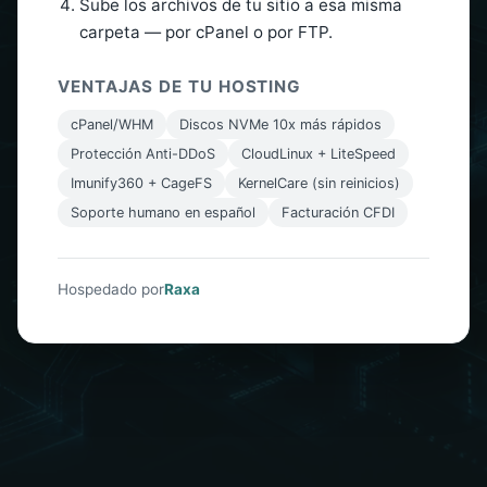
Sube los archivos de tu sitio a esa misma
carpeta — por cPanel o por FTP.
VENTAJAS DE TU HOSTING
cPanel/WHM
Discos NVMe 10x más rápidos
Protección Anti-DDoS
CloudLinux + LiteSpeed
Imunify360 + CageFS
KernelCare (sin reinicios)
Soporte humano en español
Facturación CFDI
Hospedado por
Raxa