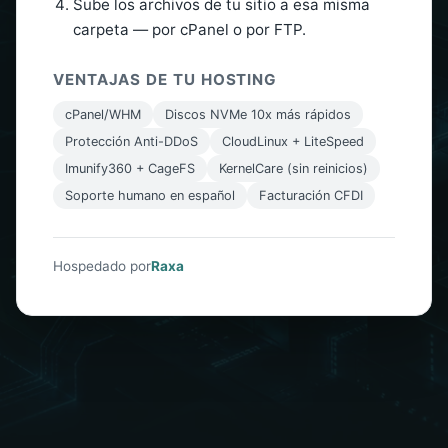
Sube los archivos de tu sitio a esa misma
carpeta — por cPanel o por FTP.
VENTAJAS DE TU HOSTING
cPanel/WHM
Discos NVMe 10x más rápidos
Protección Anti-DDoS
CloudLinux + LiteSpeed
Imunify360 + CageFS
KernelCare (sin reinicios)
Soporte humano en español
Facturación CFDI
Hospedado por
Raxa