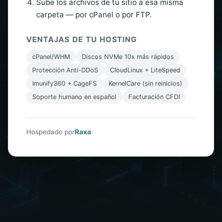
Sube los archivos de tu sitio a esa misma
carpeta — por cPanel o por FTP.
VENTAJAS DE TU HOSTING
cPanel/WHM
Discos NVMe 10x más rápidos
Protección Anti-DDoS
CloudLinux + LiteSpeed
Imunify360 + CageFS
KernelCare (sin reinicios)
Soporte humano en español
Facturación CFDI
Hospedado por
Raxa