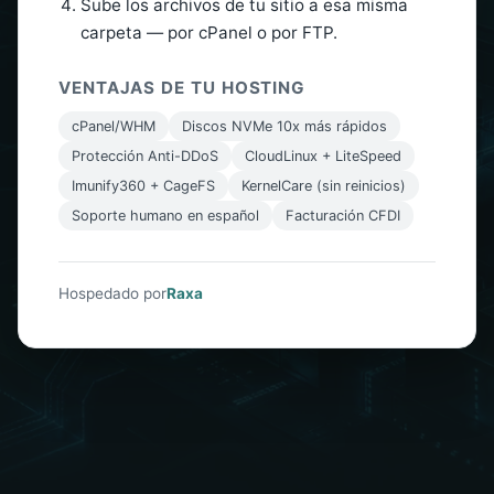
Sube los archivos de tu sitio a esa misma
carpeta — por cPanel o por FTP.
VENTAJAS DE TU HOSTING
cPanel/WHM
Discos NVMe 10x más rápidos
Protección Anti-DDoS
CloudLinux + LiteSpeed
Imunify360 + CageFS
KernelCare (sin reinicios)
Soporte humano en español
Facturación CFDI
Hospedado por
Raxa